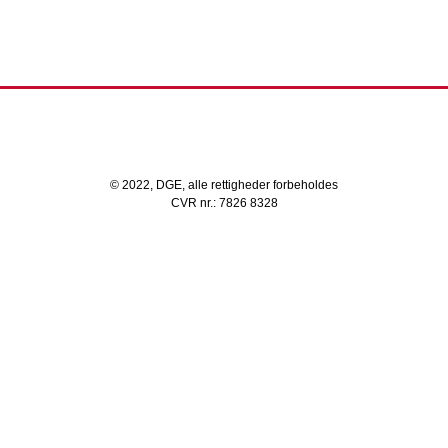
© 2022, DGE, alle rettigheder forbeholdes
CVR nr.: 7826 8328
Gør din indbakke grønnere
TILMELD