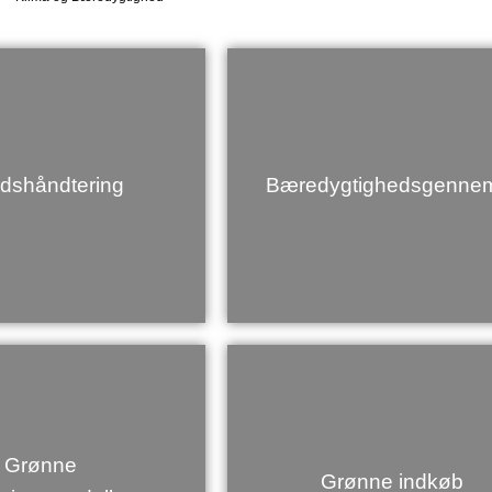
ldshåndtering
Bæredygtighedsgenne
Grønne
Grønne indkøb