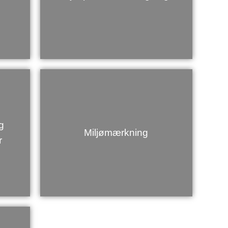
g
Miljømærkning
r