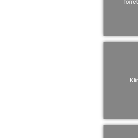
forre
Kl