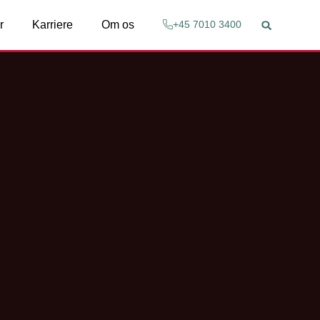
r
Karriere
Om os
+45 7010 3400