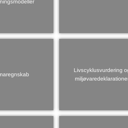
tningsmodeller
Livscyklusvurdering o
imaregnskab
miljøvaredeklaratione