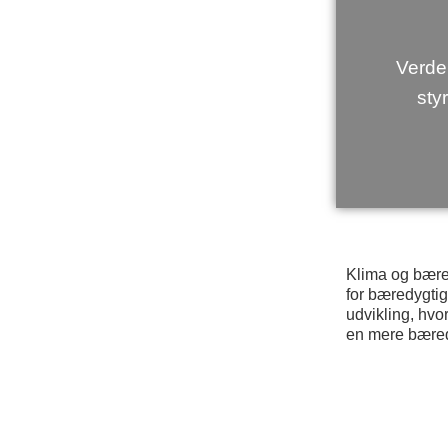
Verd
sty
Klima
og
bære
for bæredygtig
udvikling, hvo
en mere bæred