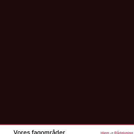
Vores fagområder
Hjem
->
Rådgivning