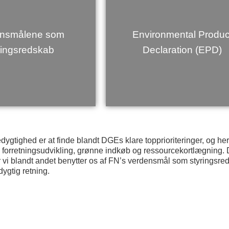
ensmålene som
Environmental Produc
ringsredskab
Declaration (EPD)
dygtighed
er at finde blandt DGEs klare topprioriteringer, og he
 forretningsudvikling, grønne indkøb og ressourcekortlægning.
r vi blandt andet benytter os af FN’s verdensmål som styringsreds
ygtig retning.