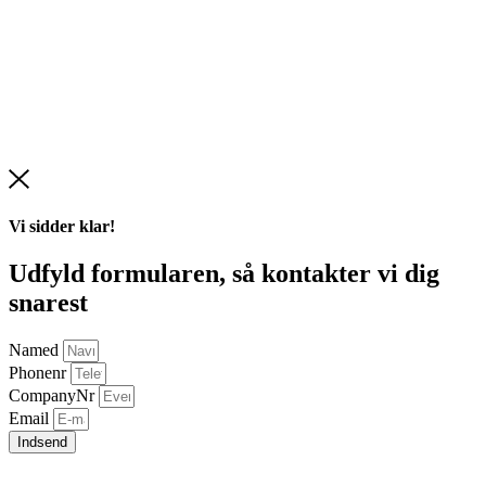
Vi sidder klar!
Udfyld formularen,
så kontakter vi dig
snarest
Named
Phonenr
CompanyNr
Email
Indsend