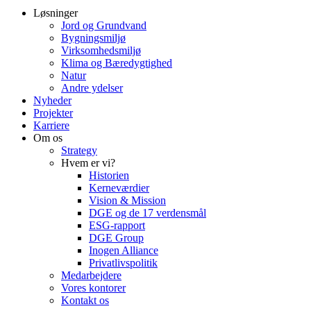
Løsninger
Jord og Grundvand
Bygningsmiljø
Virksomhedsmiljø
Klima og Bæredygtighed
Natur
Andre ydelser
Nyheder
Projekter
Karriere
Om os
Strategy
Hvem er vi?
Historien
Kerneværdier
Vision & Mission
DGE og de 17 verdensmål
ESG-rapport
DGE Group
Inogen Alliance
Privatlivspolitik
Medarbejdere
Vores kontorer
Kontakt os