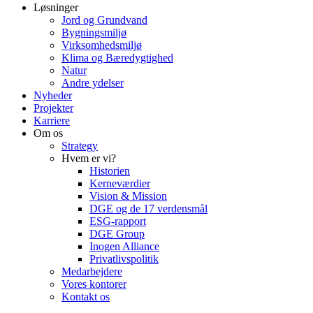
Løsninger
Jord og Grundvand
Bygningsmiljø
Virksomhedsmiljø
Klima og Bæredygtighed
Natur
Andre ydelser
Nyheder
Projekter
Karriere
Om os
Strategy
Hvem er vi?
Historien
Kerneværdier
Vision & Mission
DGE og de 17 verdensmål
ESG-rapport
DGE Group
Inogen Alliance
Privatlivspolitik
Medarbejdere
Vores kontorer
Kontakt os