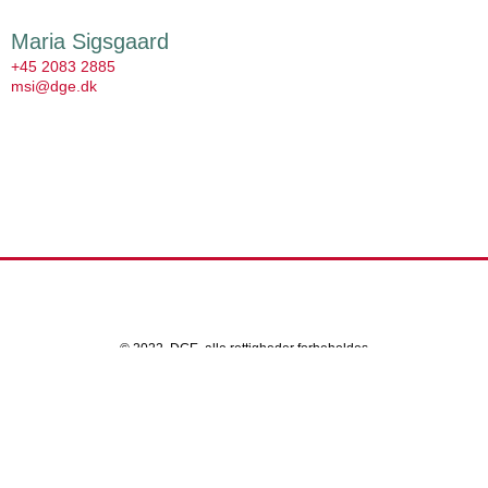
Maria Sigsgaard
+45 2083 2885
msi@dge.dk
© 2022, DGE, alle rettigheder forbeholdes
CVR nr.: 7826 8328
Gør din indbakke grønnere