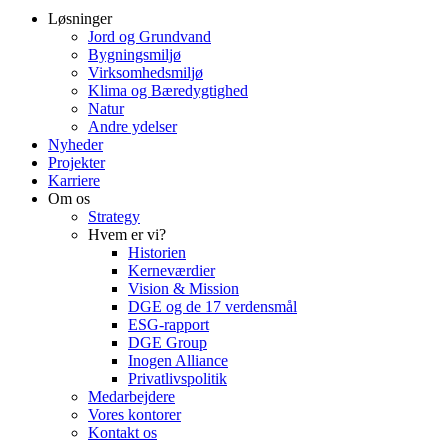
Løsninger
Jord og Grundvand
Bygningsmiljø
Virksomhedsmiljø
Klima og Bæredygtighed
Natur
Andre ydelser
Nyheder
Projekter
Karriere
Om os
Strategy
Hvem er vi?
Historien
Kerneværdier
Vision & Mission
DGE og de 17 verdensmål
ESG-rapport
DGE Group
Inogen Alliance
Privatlivspolitik
Medarbejdere
Vores kontorer
Kontakt os