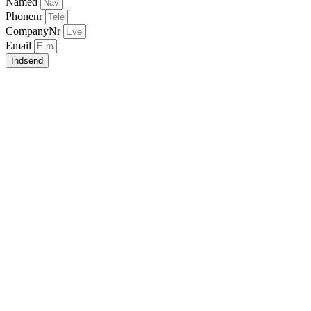
Named
Phonenr
CompanyNr
Email
Indsend