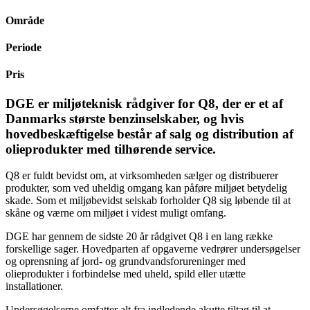
Område
Periode
Pris
DGE er miljøteknisk rådgiver for Q8, der er et af
Danmarks største benzinselskaber, og hvis
hovedbeskæftigelse består af salg og distribution af
olieprodukter med tilhørende service.
Q8 er fuldt bevidst om, at virksomheden sælger og distribuerer
produkter, som ved uheldig omgang kan påføre miljøet betydelig
skade. Som et miljøbevidst selskab forholder Q8 sig løbende til at
skåne og værne om miljøet i videst muligt omfang.
DGE har gennem de sidste 20 år rådgivet Q8 i en lang række
forskellige sager. Hovedparten af opgaverne vedrører undersøgelser
og oprensning af jord- og grundvandsforureninger med
olieprodukter i forbindelse med uheld, spild eller utætte
installationer.
Undersøgelserne omfatter alt fra indledende akutte tiltag til at