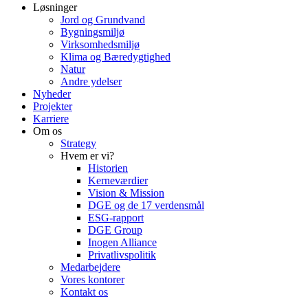
Løsninger
Jord og Grundvand
Bygningsmiljø
Virksomhedsmiljø
Klima og Bæredygtighed
Natur
Andre ydelser
Nyheder
Projekter
Karriere
Om os
Strategy
Hvem er vi?
Historien
Kerneværdier
Vision & Mission
DGE og de 17 verdensmål
ESG-rapport
DGE Group
Inogen Alliance
Privatlivspolitik
Medarbejdere
Vores kontorer
Kontakt os