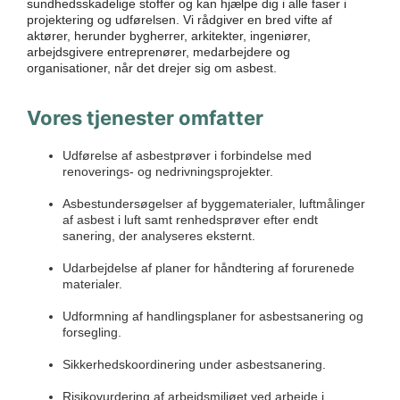
sundhedsskadelige stoffer og kan hjælpe dig i alle faser i
projektering og udførelsen. Vi rådgiver en bred vifte af
aktører, herunder bygherrer, arkitekter, ingeniører,
arbejdsgivere entreprenører, medarbejdere og
organisationer, når det drejer sig om asbest.
Vores tjenester omfatter
Udførelse af asbestprøver i forbindelse med
renoverings- og nedrivningsprojekter.
Asbestundersøgelser af byggematerialer, luftmålinger
af asbest i luft samt renhedsprøver efter endt
sanering, der analyseres eksternt.
Udarbejdelse af planer for håndtering af forurenede
materialer.
Udformning af handlingsplaner for asbestsanering og
forsegling.
Sikkerhedskoordinering under asbestsanering.
Risikovurdering af arbejdsmiljøet ved arbejde i