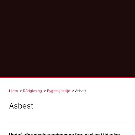
Hjem
->
Rådgivning
->
Bygningsmiljø
->
Asbest
Asbest
Undgå uforudsete regninger og forsinkelser i tidsplan.