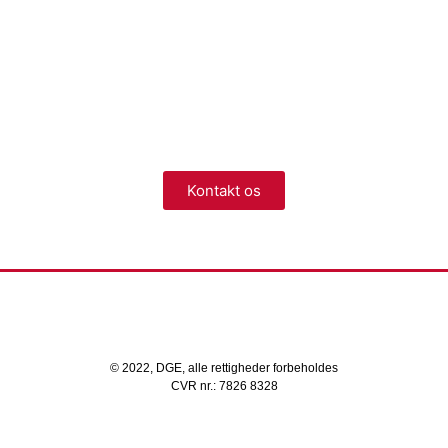
Vi er landsdækkende
Så uanset hvor i landet du befinder dig, har vi en afdeling i
nærheden, der står klar til at hjælpe dig.
Kontakt os
© 2022, DGE, alle rettigheder forbeholdes
CVR nr.: 7826 8328