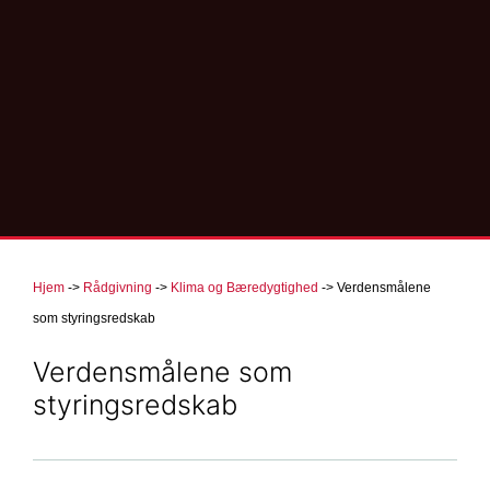
Hjem
->
Rådgivning
->
Klima og Bæredygtighed
->
Verdensmålene
som styringsredskab
Verdensmålene som
styringsredskab