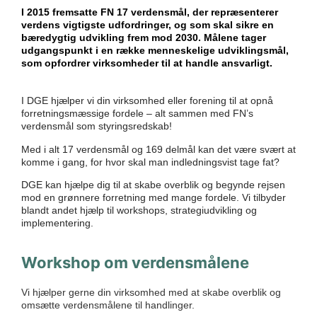
I 2015 fremsatte FN 17 verdensmål, der repræsenterer
verdens vigtigste udfordringer, og som skal sikre en
bæredygtig udvikling frem mod 2030. Målene tager
udgangspunkt i en række menneskelige udviklingsmål,
som opfordrer virksomheder til at handle ansvarligt.
I DGE hjælper vi din virksomhed eller forening til at opnå
forretningsmæssige fordele – alt sammen med FN’s
verdensmål som styringsredskab!
Med i alt 17 verdensmål og 169 delmål kan det være svært at
komme i gang, for hvor skal man indledningsvist tage fat?
DGE kan hjælpe dig til at skabe overblik og begynde rejsen
mod en grønnere forretning med mange fordele. Vi tilbyder
blandt andet hjælp til workshops, strategiudvikling og
implementering.
Workshop om verdensmålene
Vi hjælper gerne din virksomhed med at skabe overblik og
omsætte verdensmålene til handlinger.