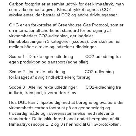
Carbon footprint er et samlet udtryk for det klimaaftryk, man
som virksomhed afgiver. Klimaaftrykket regnes i CO2-
ækvivalenter, der består af CO2 og andre drivhusgasser.
GHG er en forkortelse af Greenhouse Gas Protocol, som er
en internationalt anerkendt standard for beregning af
virksomheders CO2-udledning, der inddeler
klimabelastningen i 3 kategorier (scopes). Der skelnes her
mellem både direkte og indirekte udledninger.
Scope 1
Direkte egen udledning CO2-udledning fra
egen produktion og transport (egne biler)
Scope 2
Indirekte udledning CO2-udledning
forårsaget af øvrig (indkøbt) energiforbrug
Scope 3
Alle indirekte udledninger CO2-udledning fra
indkøb, transport, leverandører mv.
Hos DGE kan vi hjælpe dig med at beregne og evaluere din
virksomheds carbon footprint på en gennemsigtig og
troværdig måde og i overensstemmelse med relevante
standarder. Dette inkluderer blandt andet beregning af dit
klimaaftryk i scope 1, 2 og 3 i henhold til GHG-protokollen.