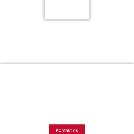
Vi er landsdækkende
Så uanset hvor i landet du befinder dig, har vi en afdeling i
nærheden, der står klar til at hjælpe dig.
Kontakt os