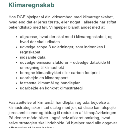
Klimaregnskab
Hos DGE hjælper vi din virksomhed med klimaregnskabet,
hvad end det er jeres første, eller noget I allerede har stiftet
bekendtskab med før. Vi hjælper blandt andet med at
afgrænse, hvad der skal med i klimaregnskabet, og
hvad der skal udlades
udvælge scope 3 udledninger, som indtænkes i
regnskabet
indsamle data
udvælge emissionsfaktorer – udvælge datakilde til
omregning til klimaeffekt
beregne klimaaftrykket eller carbon footprint
udarbejde en klimarapport
fastsætte klimamål og handleplan
udarbejde en konkret klimastrategi
Fastsættelse af klimamål, handleplan og udarbejdelse af
klimastrategi sker i tæt dialog med jer, så disse kan afspejle
jeres ambitioner og bidrag til reduktion af klimapåvirkningen.
På denne måde bliver I også selv afklaret omkring, hvad
selve strategien skal indeholde. Vi hjælper med alle opgaver
afhængigt af jeres behov.