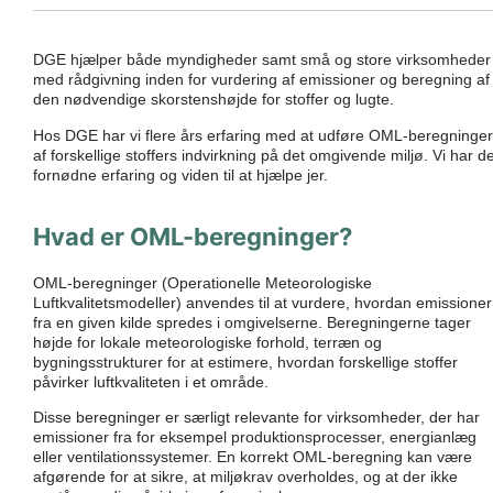
DGE hjælper både myndigheder samt små og store virksomheder
med rådgivning inden for vurdering af emissioner og beregning af
den nødvendige skorstenshøjde for stoffer og lugte.
Hos DGE har vi flere års erfaring med at udføre OML-beregninger
af forskellige stoffers indvirkning på det omgivende miljø. Vi har d
fornødne erfaring og viden til at hjælpe jer.
Hvad er OML-beregninger?
OML-beregninger (Operationelle Meteorologiske
Luftkvalitetsmodeller) anvendes til at vurdere, hvordan emissioner
fra en given kilde spredes i omgivelserne. Beregningerne tager
højde for lokale meteorologiske forhold, terræn og
bygningsstrukturer for at estimere, hvordan forskellige stoffer
påvirker luftkvaliteten i et område.
Disse beregninger er særligt relevante for virksomheder, der har
emissioner fra for eksempel produktionsprocesser, energianlæg
eller ventilationssystemer. En korrekt OML-beregning kan være
afgørende for at sikre, at miljøkrav overholdes, og at der ikke