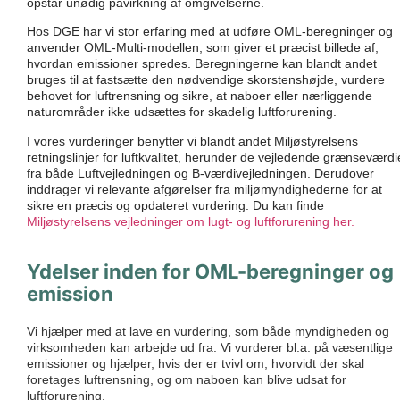
opstår unødig påvirkning af omgivelserne.
Hos DGE har vi stor erfaring med at udføre OML-beregninger og
anvender OML-Multi-modellen, som giver et præcist billede af,
hvordan emissioner spredes. Beregningerne kan blandt andet
bruges til at fastsætte den nødvendige skorstenshøjde, vurdere
behovet for luftrensning og sikre, at naboer eller nærliggende
naturområder ikke udsættes for skadelig luftforurening.
I vores vurderinger benytter vi blandt andet Miljøstyrelsens
retningslinjer for luftkvalitet, herunder de vejledende grænseværdi
fra både Luftvejledningen og B-værdivejledningen. Derudover
inddrager vi relevante afgørelser fra miljømyndighederne for at
sikre en præcis og opdateret vurdering. Du kan finde
Miljøstyrelsens vejledninger om lugt- og luftforurening her.
Ydelser inden for OML-beregninger og
emission
Vi hjælper med at lave en vurdering, som både myndigheden og
virksomheden kan arbejde ud fra. Vi vurderer bl.a. på væsentlige
emissioner og hjælper, hvis der er tvivl om, hvorvidt der skal
foretages luftrensning, og om naboen kan blive udsat for
luftforurening.